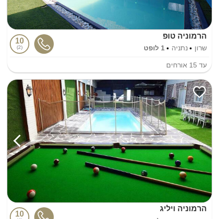
הרמוניה טופ
10
שרון
נתניה
1 לופט
2
עד
15
אורחים
הרמוניה ויליג
10