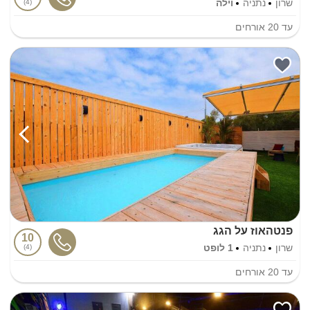
שרון
נתניה
וילה
4
עד
20
אורחים
פנטהאוז על הגג
10
שרון
נתניה
1 לופט
4
עד
20
אורחים