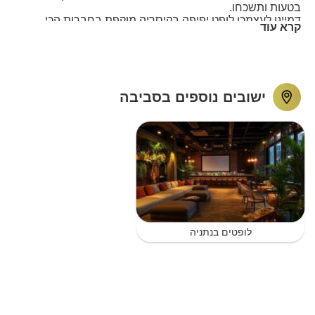
בטעות ותשכחו.
דמיינו לעצמכן לופט יפיפה בקיסריה מוקפת בחברות הכי
קרא עוד
קרובות שלכן ממוקמת בנוף מושלם של החוף והים
האוויר מדהים, המוזיקה מתנגנת, האוכל מפנק והאלכוהול לא
מפסיק לזרום והכל בלופט מפנק במיקום הכי יוקרתי שבגלל
המיקום תוכלו לשלב שלל אטרקציות ללופט לשדרג את
המסיבה כמו: טיפולי ספא ייחודיים שיגיעו עד אליכן בשילוב
ישובים נוספים בסביבה
מתקני ספא שנמצאים בלופט, סדנאות קוקטיילים טעימים,
צילומי בוק לכלה ולחברות במגוון פוזות מצחיקות ומגוונות. ועוד
מגוון רב של חוויות שניתן לשלבן במסיבה.
לופטים בנתניה