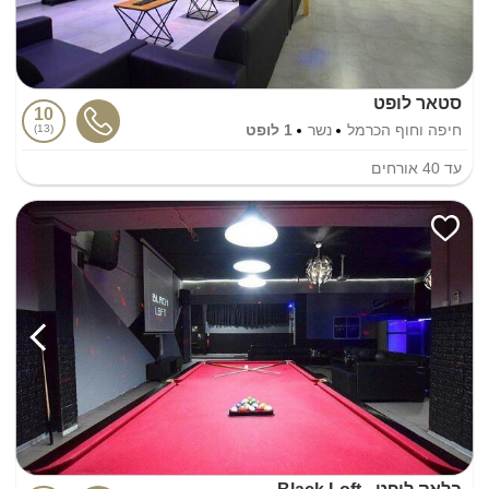
סטאר לופט
10
חיפה וחוף הכרמל
נשר
1 לופט
13
עד
40
אורחים