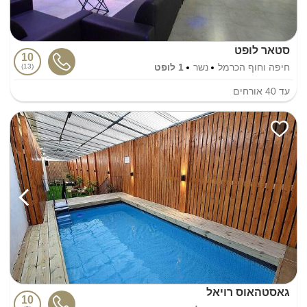
סטאר לופט
10
חיפה וחוף הכרמל
נשר
1 לופט
13
עד
40
אורחים
גאסטהאוס רויאל
10