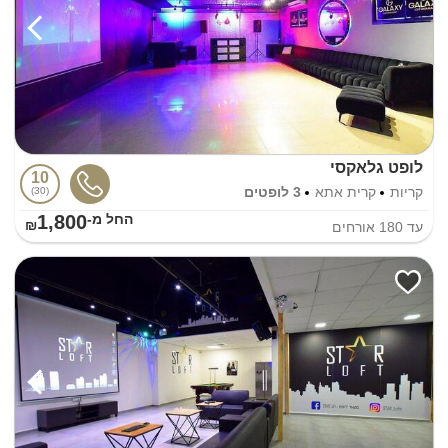
לופט גלאקסי
10
קריות
קרית אתא
3 לופטים
30
1,800
החל מ-₪
עד
180
אורחים