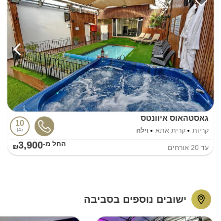
גאסטהאוס איוונטס
10
קריות
קרית אתא
וילה
4
3,900
החל מ-₪
עד
20
אורחים
ישובים נוספים בסביבה