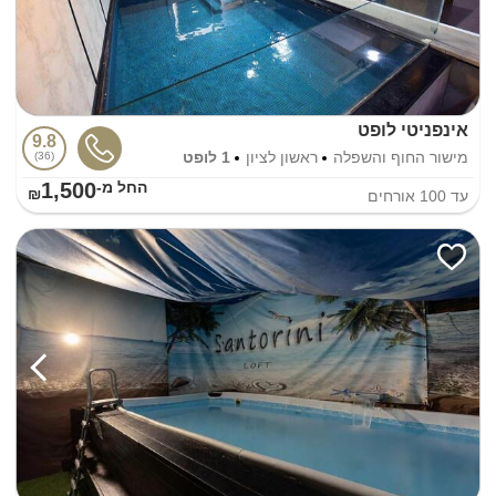
אינפניטי לופט
9.8
מישור החוף והשפלה
ראשון לציון
1 לופט
36
1,500
החל מ-₪
עד
100
אורחים