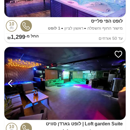
לופט הפי פלייס
10
מישור החוף והשפלה
ראשון לציון
1 לופט
5
1,299
החל מ-₪
עד
50
אורחים
Loft garden Suite | לופט גארדן סוויט
10