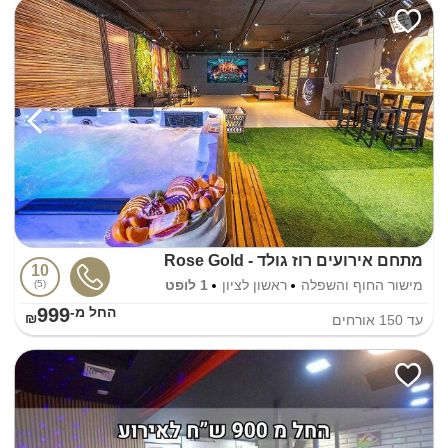
מתחם אירועים רוז גולד - Rose Gold
10
מישור החוף והשפלה
ראשון לציון
1 לופט
5
999
החל מ-₪
עד
150
אורחים