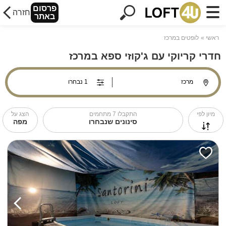
פרסום
חזרה
באתר
ראשי
לופטים במרכז
חדרי קריוקי עם ג'קוזי ספא במרכז
מיון לפי
התקבלו
7
מתחמים
הצג על
סינונים שנבחרו
מפה