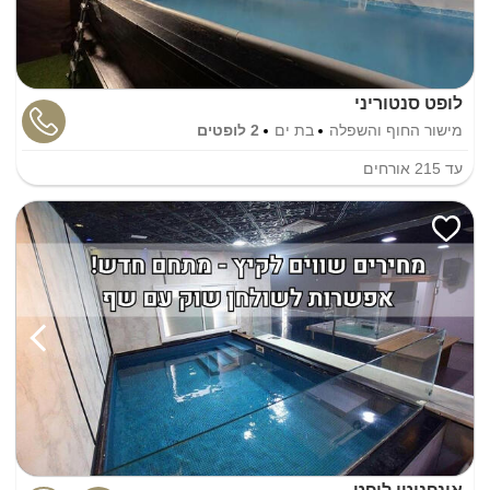
לופט סנטוריני
מישור החוף והשפלה
בת ים
2 לופטים
עד
215
אורחים