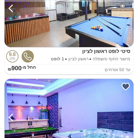
סיטי לופט ראשון לציון
9.8
מישור החוף והשפלה
ראשון לציון
1 לופט
15
900
החל מ-₪
עד
50
אורחים