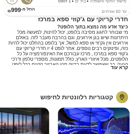
מישור החוף והשפלה
בת ים
1 לופט
3
999
החל מ-₪
עד
60
אורחים
חדרי קריוקי עם ג'קוזי ספא במרכז
כיצד אדע מה נמצא בתוך הלופט?
מי שבוחר לחגוג מסיבה בלופט, יכול להינות, למעשה מכל
היתרונות שיש בגן אירועים, וגם בהרבה מעבר לזה. באולם
אירועים אין גק'וזי או ספא למשל, אך בלופט בהחלט יכול להיות
כזה, ופינוקים רבים נוספים. אתר לופט 4 יו חדרי קריוקי עם
ג'קוזי ספא במרכז , מרכז עבורכם את האינפורמציה על כל
הלופטים, מכל איזורי הארץ, כולל תמונות, מספרי טלפון ודרכי
הגעה, כך שאפשר לדעת בדיוק מהו האבזור הקיים בכל לופט
קרא עוד
ולופט, והם עשויים להיות שונים מאוד זה מזה. כדאי להשתמש
בשירותי אינדקס החיפוש של האתר ולצמצם את החיפוש, כדי
שלא תמצאו את עצמכם מבזבזים שעות, ומסתכלים באינסוף
צילומים של לופטים שונים. הסתכלו מראש רק בלופטים
הרלבנטיים עבורכם וחסכו זמן רב. כאן תמצאו לופטים לכל
קטגוריות רלוונטיות לחיפוש
מטרה בין היתר חדרי קריוקי עם ג'קוזי ספא במרכז ועוד.
מדוע דווקא לופט? צוות אתר לופט 4 יו חדרי קריוקי עם
ג'קוזי ספא במרכז מנמק
אירועים בלופטים נועדו, קודם כל, למי שרוצה פרטיות. ככה ניתן
לבחור את החברה שבה אתם מבלים, להינות מאווירה נעימה
ואינטימית, ולא להיות תלוי בגחמותיהם של אחרים, בכל הקשור