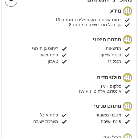
מושלם, לצד 5 חדרי שינה מרווחים למי שרוצה להישאר לישון בסוף
הערב. זה הזמן לצאת מהשגרה, לחגוג בסטייל וליהנות מאירוע פרטי
מידע
שכולם ידברו עליו
כמות אורחים מקסימלית במתחם 16
סך הכל חדרי שינה במתחם 8
מתחם חיצוני
מדשאות
ריהוט גן חיצוני
פינות שיזוף
פינת מנגל
מנגל גז
טאבון
מולטימדיה
סלקום - TV
אינטרנט אלחוטי (WIFI)
מתחם פנימי
מטבח מאובזר
פינת אוכל
פינת ישיבה
מערכת ישיבה
קהל יעד