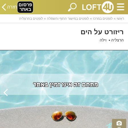
פרסום
חזרה
באתר
ראשי
לופטים במרכז
לופטים במישור החוף והשפלה
לופטים בהרצליה
ריזורט על הים
הרצליה
וילה
35