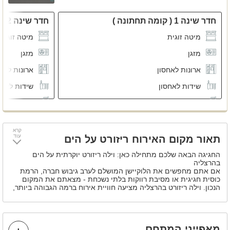
חדר שינה 1 ( קומה תחתונה )
חדר שינה 2 ( קומה תחתונה )
מיטה זוגית
מיטה זוגית
מזגן
מזגן
ארונות לאחסון
ארונות לאח
שידות לאחסון
שידות לאחס
חדר רחצה משותף
חדר רחצה 
קרא
עוד
תאור מקום האירוח ריזורט על הים
החגיגה הבאה שלכם מתחילה כאן: וילה ריזורט יוקרתית על הים
בהרצליה
אם אתם מחפשים את הלוקיישן המושלם לערב גיבוש חברה, הרמת
כוסית חגיגית או מסיבת רווקות בלתי נשכחת - מצאתם את המקום
הנכון. וילה ריזורט בהרצליה מציעה חוויית אירוח ברמה הגבוהה ביותר,
במרחק הליכה קצר מחוף הים ובמיקום מנצח במרכז הארץ. המתחם
משתרע על פני 3 קומות מפוארות ומציע שילוב מדויק בין פרטיות
מוחלטת לנוחות מקסימלית עם מתחם חוץ מושקע ובריכת שחייה
פרטית לרגעים של כיף
מאפייני המתחם
במקום מחכות לכם מרפסות נוף פתוחות לים למיקסר ומינגלינג