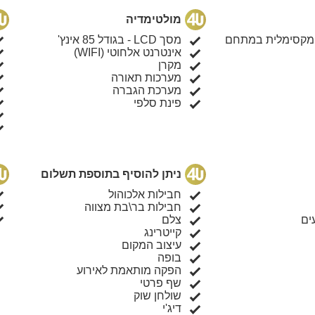
מקפ
מולטימדיה
מסך CD
 מקסימלית במתחם
מסך LCD - בגודל 85 אינץ'
אינטרנט אלחוטי (WIFI)
חדר 
מקרן
מערכות תאורה
מערכת הגברה
פינת סלפי
ניתן להוסיף בתוספת תשלום
חבילות אלכוהול
חבילות בר\בת מצווה
ים
צלם
קייטרינג
עיצוב המקום
בופה
הפקה מותאמת לאירוע
שף פרטי
שולחן שוק
דיג'י