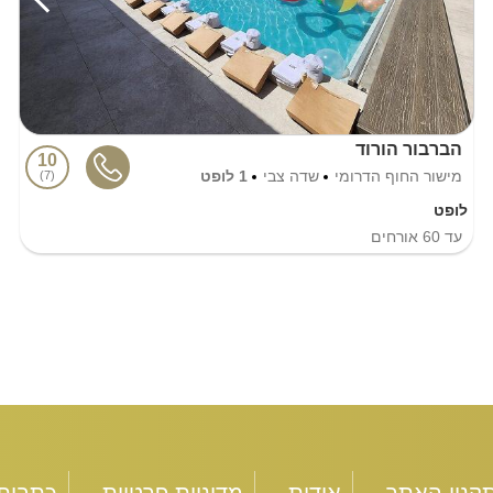
הברבור הורוד
10
מישור החוף הדרומי
שדה צבי
1 לופט
7
לופט
עד
60
אורחים