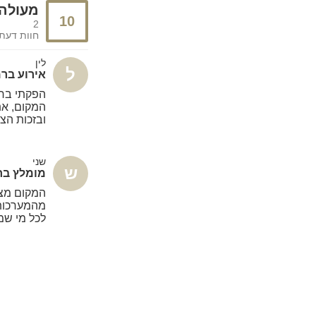
מעולה
10
2
חוות דעת
לין
ל
אירוע בר
הפקתי בר מ
המקום, את
ובזכות הצ
שני
ש
מומלץ בח
המקום מציע
מהמערכות 
לכל מי שמ