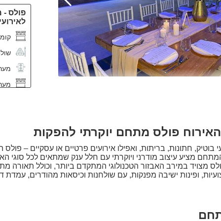
פולס - 
לאירועי
קומת
שולח
מער
מער
עמדת
בר ע
האירוח פולס מתחם יוקרתי להפקות
מטב
מקר
י בוטיק, חתונות, בריתות, ואפילו אירועים פרטיים או עסקיים – פולס 
תחם מציע עיצוב מודרני ויוקרתי עם חלל ענק שמתאים לכל סוגי האי
מרפ
ס מצויד במירב האבזור הטכנולוגי המתקדם ביותר, וכולל תאורה מת
יות, ופינות ישיבה מפנקות, עם שולחנות וכיסאות מהודרים, עמדת דיג
מקר
ר בקפידה על מנת להבטיח חווית אירוח שלא תשכחו, לכם רק נשאר
שולח
ושלם שחלמתם עליו אנחנו נדאג!
שולח
תחם