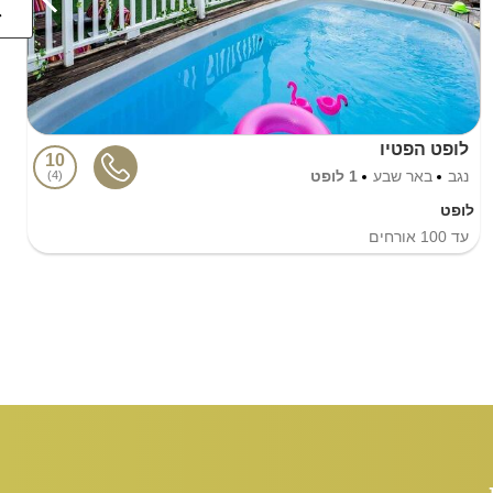
לופט הפטיו
10
נגב
באר שבע
1 לופט
4
לופט
עד
100
אורחים