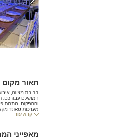
תאור מקום 
בר בת מצווה, אירוע
המושלם עבורכם. המ
וההפקות. מתחם פול
מערכות סאונד מקצוע
קרא עוד
מפוארת ועוד.
כל פרט במתחם נבח
נוכחות ולאירוע המ
מאפייני המ