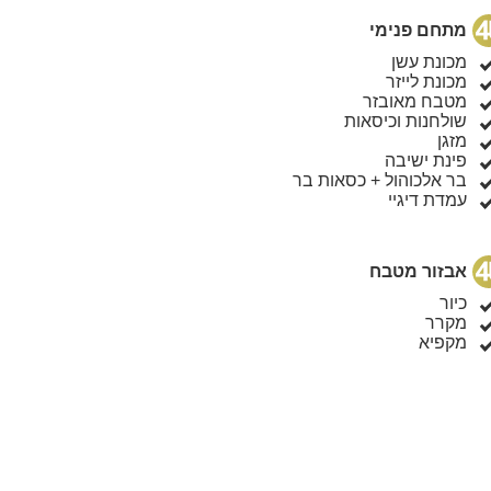
יא
מתחם פנימי
L
מכונת עשן
מכונת לייזר
שירותים
מטבח מאובזר
שולחנות וכיסאות
מזגן
פינת ישיבה
בר אלכוהול + כסאות בר
עמדת דיגיי
אבזור מטבח
כיור
מקרר
מקפיא