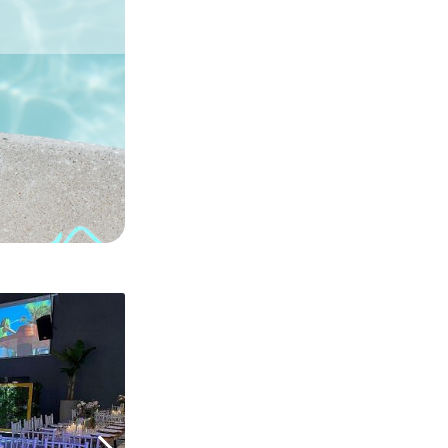
1/
26