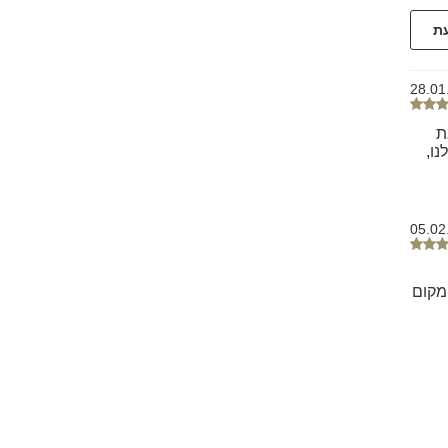
עת
28.01
ת
ו,
05.02
מקום