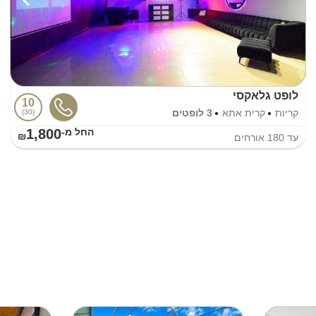
לופט גלאקסי
10
קריות
קרית אתא
3 לופטים
30
1,800
החל מ-₪
עד
180
אורחים