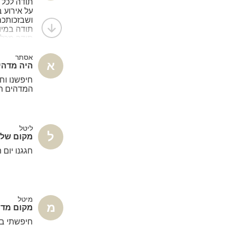
תודה לכל 
על אירוע 
ושבזכותכם
‏‎תודה מכל
הנקיון והס
אסתר
א
היה מדהי
חיפשנו וח
המדהים הז
ליטל
ל
מקום שלמ
חגגנו יום 
מיטל
מ
מקום מדה