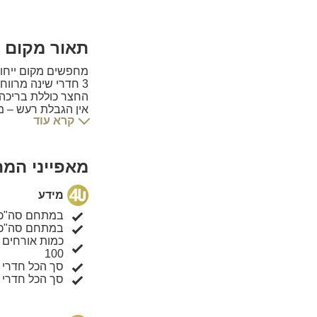
תאור מקום 
מחפשים מקום ייחוד
3 חדרי שינה מרווחים, סלון עם מערכת סאונד, מטבח מאובזר ופינת אוכל גדולה.
החצר כוללת בריכה 
אין הגבלת רעש – מושלם
קרא עוד
לינה נוחה עד 20 אורחים.
מיקום שקט ומבודד,
הפכו את האירוע של
מאפייני המ
מידע
במתחם סה"כ 250 מ"ר בנו
במתחם סה"כ 450 מ"ר כלל
כמות אורחים
100
סך הכל חדרי 
סך הכל חדרי 