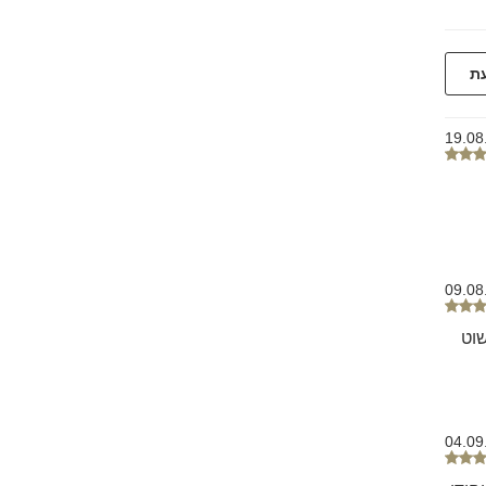
עת
19.08
09.08
וט
04.09