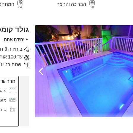
הבריכה והחצר
המתחם 
24
10
גולד קומ
יחידה אחת
ביחידה 3 חדרי שינה
עד 100 אורחים
שטח בנוי 250 מ"ר,
חדר שינה
מיטה
מזגן
שידו