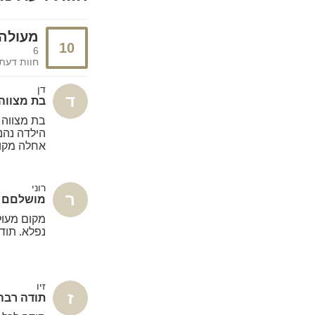
מעולה
10
6
חוות דעת
דן
ד
בת מצווה
בת מצווה
הילדה נהנ
אחלה מקום
רוני
ר
מושלםם
מקום מעול
נפלא. תודה
זיו
ז
תודה רבה 