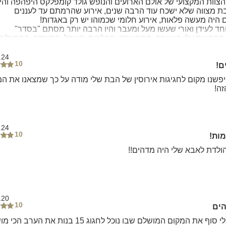
הצוות המקצועי של אולם הארועים והנופש גולד קומפלקס היפהפה והייח
בת מצווה שלא ישכח עוד הרבה שנים, אירוע שהרמתם עד לעננים
 היה מעשה פלאות, אירוע חלומי שכמוהו יש רק באגדות!
 הבחינות על: האווירה, התפאורה, הבלונים, האוכל, המוזיקה, ההפעלות
דר ומעל הכל על שירות אדיב, נעים ועם חיוך שלא יורד מהפנים!
.24
10
ם!
יפשנו מקום לחגיגות אירוסין של הבת שלי מודה על כך שמצאנו את ה
ה!
.24
10
ות!
הולדת לאבא שלי היה מדהים!!
.20
10
ים
חיפשתי בלי סוף את המקום המושלם שבו נוכל לחגוג 15 בנות את הער