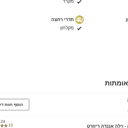
מקרר
חדרי רחצה
מקלחון
אומתות
הוסף חוות ד
.24
10
- וילה אננדה ריזורט