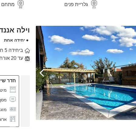
גלריית פנים
מתחם חי
32
21
וילה אננד
יחידה אחת
ביחידה 5 חדרי שינה
עד 20 אורחים
חדר שינה
מיטה
מסך CD
מזגן
ארונ
קומ