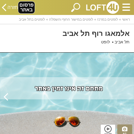
פרסום
חזרה
באתר
ראשי
לופטים במרכז
לופטים במישור החוף והשפלה
לופטים בתל אביב
אלמאגו רוף תל אביב
תל אביב
לופט
97
סרטון