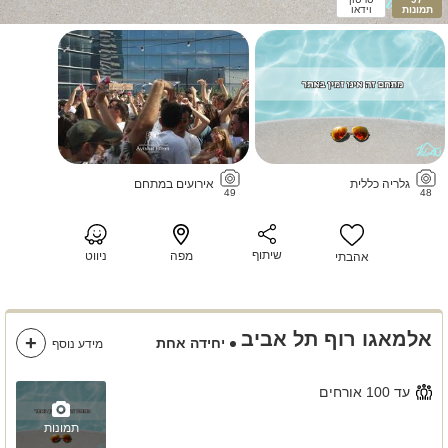
תמונות
וידאו
גלריה כללית
אירועים במתחם
49
48
שיתוף
מפה
ניווט
אהבתי
אלמאגו רוף תל אביב
יחידה אחת
מידע נוסף
עד 100 אורחים
תמונות