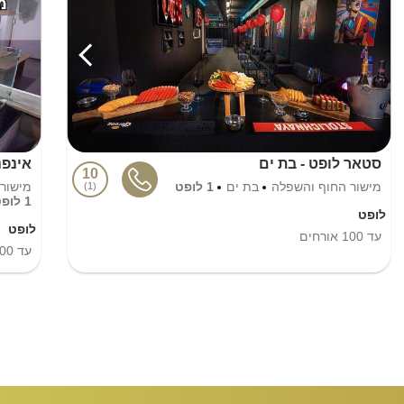
סטאר לופט - בת ים
אינפנ
10
מישור החוף והשפלה
בת ים
1 לופט
מישור
1
1 לופט
לופט
לופט
עד
100
אורחים
עד
00