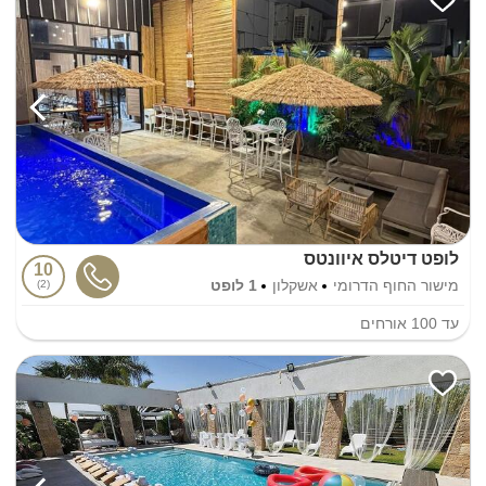
לופט דיטלס איוונטס
10
מישור החוף הדרומי
אשקלון
1 לופט
2
עד
100
אורחים