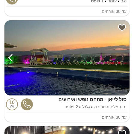
נגב
עומר
1 לופט
עד
30
אורחים
סול לייאן - מתחם נופש ואירועים
10
ים המלח והסביבה
גלגל
2 וילות
5
עד
30
אורחים