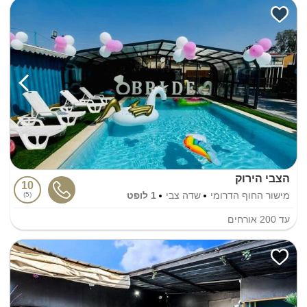
הצבי הירוק
10
מישור החוף הדרומי
שדה צבי
1 לופט
5
עד
200
אורחים