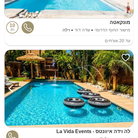
מונקאטה
10
מישור החוף הדרומי
שדה דוד
וילה
6
עד
20
אורחים
לה וידה איוונטס - La Vida Events