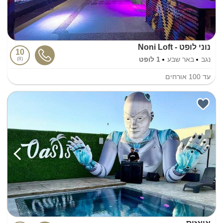
נוני לופט - Noni Loft
10
נגב
באר שבע
1 לופט
8
עד
100
אורחים