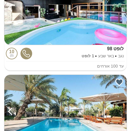
לופט 98
10
נגב
באר שבע
1 לופט
3
עד
100
אורחים