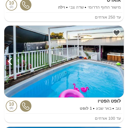
אואזיס
10
מישור החוף הדרומי
שדה צבי
וילה
2
עד
250
אורחים
לופט הפטיו
10
נגב
באר שבע
1 לופט
4
עד
100
אורחים