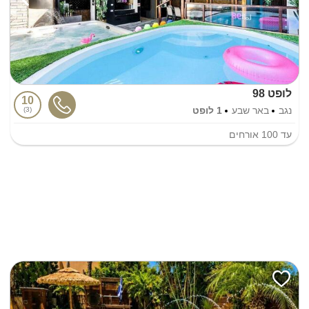
לופט 98
10
נגב
באר שבע
1 לופט
3
עד
100
אורחים