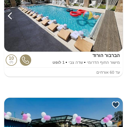
הברבור הורוד
10
מישור החוף הדרומי
שדה צבי
1 לופט
7
עד
60
אורחים