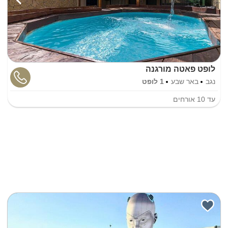
לופט פאטה מורגנה
נגב
באר שבע
1 לופט
עד
10
אורחים