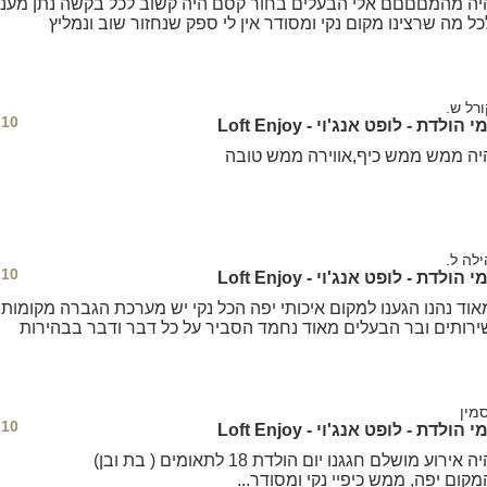
יה מהמםםםם אלי הבעלים בחור קסם היה קשוב לכל בקשה נתן מענ
מוכנים לאירוע ב- Loft Enjoy
אירועים
כל מה שרצינו מקום נקי ומסודר אין לי ספק שנחזור שוב ונמליץ
12
8
oft Enjoy
ורל ש.
10
י הולדת - לופט אנג'וי - Loft Enjoy
עד 70 אורחים
יה ממש ממש כיף,אווירה ממש טובה
מתחם ה
ילה ל.
10
י הולדת - לופט אנג'וי - Loft Enjoy
שולח
אוד נהנו הגענו למקום איכותי יפה הכל נקי יש מערכת הגברה מקומות 
ירותים ובר הבעלים מאוד נחמד הסביר על כל דבר ודבר בבהירות
מערכ
מער
מער
סמין
10
י הולדת - לופט אנג'וי - Loft Enjoy
בר ע
ה אירוע מושלם חגגנו יום הולדת 18 לתאומים ( בת ובן)
מקר
מקום יפה, ממש כיפיי נקי ומסודר...