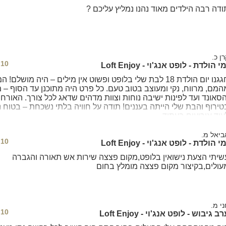
ודה רבה הילדים מאוד נהנו נמליץ עליכם ?
ן כ.
10
י הולדת - לופט אנג'וי - Loft Enjoy
חגגנו יום הולדת 18 לבת שלי בלופט ופשוט אין מילים – היה מושלם! 
המם, מרווח, נקי ומעוצב בטוב טעם. כל פרט היה מתוכנן עד הסוף –
הסאונד ועד לפינות ישיבה נוחות וצוות מדהים שדאג לכל צורך. האורחי
טירוף והבת שלי הייתה בעננים! תודה על חוויה בלתי נשכחת – בטוח נ
עוד אירועים בעתיד
ביאל מ.
10
י הולדת - לופט אנג'וי - Loft Enjoy
שיתי הצעת נישואין בלופט,מקום פצצה שירות אש תאורה והגברה
עולים,בקיצור מקום פצצה מומלץ בחום
ני מ.
10
ב גיבוש - לופט אנג'וי - Loft Enjoy