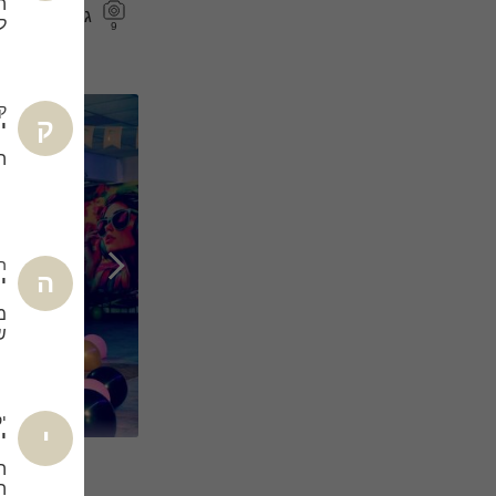
ה
גלריה כללית
ל
9
ק
ק
ימ
ה
ה
ה
ימ
מ
ש
י
י
ימ
הי
ה