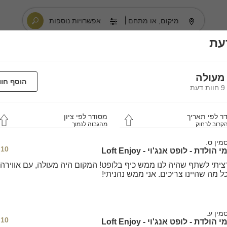
מיקום, או מתחם
אפשרויות נוספות
עת
מעולה
הוסף חוו
9 חוות דעת
ר לפי תאריך
מסודר לפי ציון
קרוב לרחוק
מהגבוה לנמוך
סמין ס.
10
י הולדת - לופט אנג'וי - Loft Enjoy
ציתי לשתף שהיה לנו ממש כיף בלופט! המקום היה מעולה, עם אווירה
כל מה שהיינו צריכים. אני ממש נהניתי!
מין ע.
10
י הולדת - לופט אנג'וי - Loft Enjoy