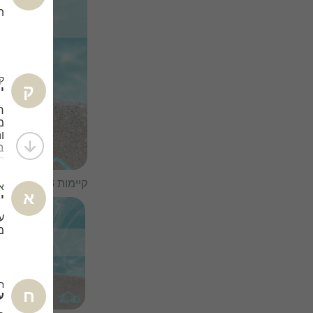
ת
קר
ק
ימ
מ
ו
ב
ל
קיימות 3 גלריות למתחם
א
א
ימ
1/
9
ע
מ
ח
ח
ער