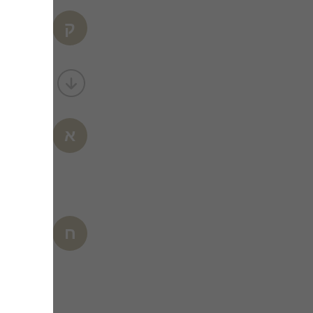
קרן כ.
ק
ימי הולדת - לו
מרווח, נק
לפינות ישי
הייתה בעננ
אביאל מ.
א
ימי הולדת - לו
עשיתי הצע
מקום פצצה
חני מ.
ח
ערב גיבוש - לו
היה מהמםם
מה שרצינו 