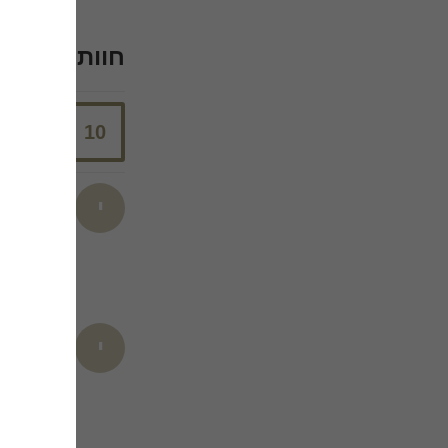
חוות דעת מ
מעולה
10
9
חוות דעת
יסמין ס.
י
ימי הולדת - לו
רציתי לשת
מה שהיינו 
יסמין ע.
י
ימי הולדת - לו
תודה רבה ה