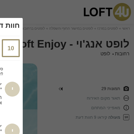
חוות ד
ראשי
לופטים במרכז
לופטים במישור החוף והשפלה
לופטים ברחובות
לופט אנג'וי - Loft Enjoy
10
רחובות
לופט
סד
מה
י
י
תמונות 29
ימ
ר
תאור מקום האירוח
ו
מאפייני המתחם
מעולה
קיראו 9 חוות דעת
10
יס
י
ימ