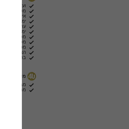
ועדי עובדים
מסיבת גיוס
אירועי חברה
ימי כיף
ערבי גיבוש
ימי הולדת
מסיבות
מסיבות הפתע
מסיבת רווקות
הצעות נישואין
בר/ ת מצווה
מידע כללי
מבודדת
מרחב מוגן