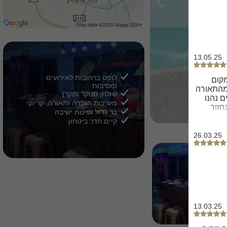
13.05.25
לופט ברחובות לאירועים
המקום
ומסיבות
 מהתאורה
שולחן סנוקר ומקרן
ם נהנו
מערכות הגברה ותאורה, קריוקי
חזור
בר גדול ופינות ישיבה
קיים חדר ביטחון
26.03.25
2/
9
13.03.25