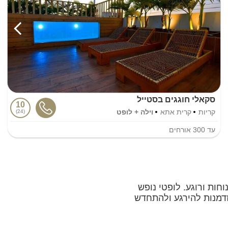
סקאלי חוגגים בסטייל
10
קריות
קרית אתא
וילה + לופט
24
עד
300
אורחים
ות ורוגע. לופטי נופש
זדמנות להירגע ולהתחדש