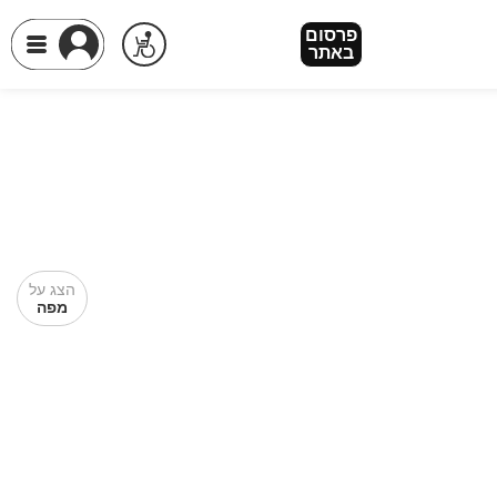
פרסום
באתר
הצג על
מפה