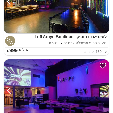
לופט ארויו בוטיק - Loft Aroyo Boutique
מישור החוף והשפלה
בת ים
1 לופט
999
החל מ-₪
עד
160
אורחים