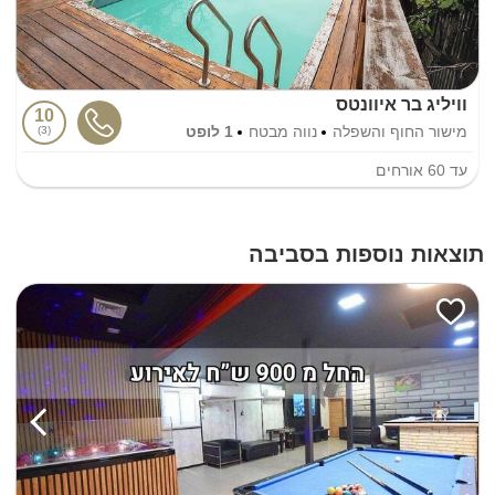
וויליג בר איוונטס
10
מישור החוף והשפלה
נווה מבטח
1 לופט
3
עד
60
אורחים
תוצאות נוספות בסביבה