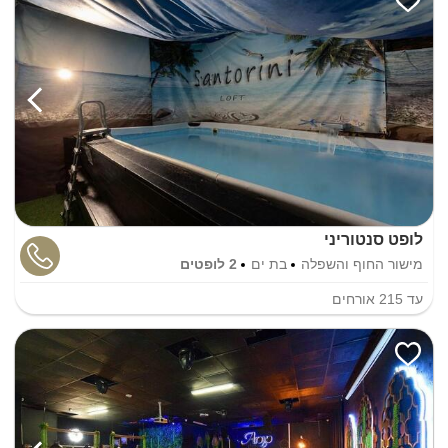
לופט סנטוריני
מישור החוף והשפלה
בת ים
2 לופטים
עד
215
אורחים