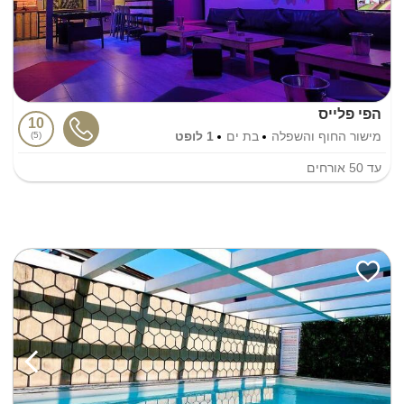
הפי פלייס
10
מישור החוף והשפלה
בת ים
1 לופט
5
עד
50
אורחים