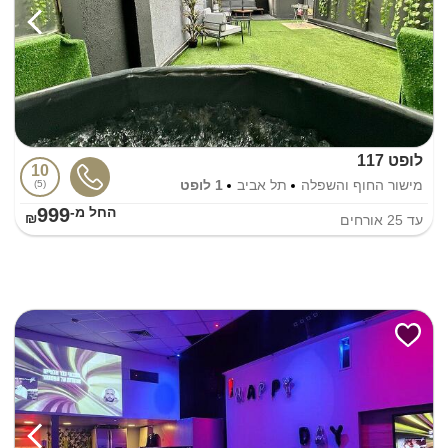
לופט 117
10
מישור החוף והשפלה
תל אביב
1 לופט
5
999
החל מ-₪
עד
25
אורחים