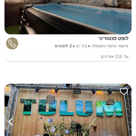
לופט סנטוריני
מישור החוף והשפלה
בת ים
2 לופטים
עד
215
אורחים