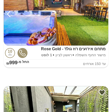
מתחם אירועים רוז גולד - Rose Gold
10
מישור החוף והשפלה
ראשון לציון
1 לופט
5
999
החל מ-₪
עד
150
אורחים