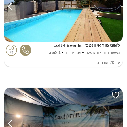
לופט פור איוונטס - Loft 4 Events
10
מישור החוף והשפלה
אבן יהודה
1 לופט
3
עד
70
אורחים