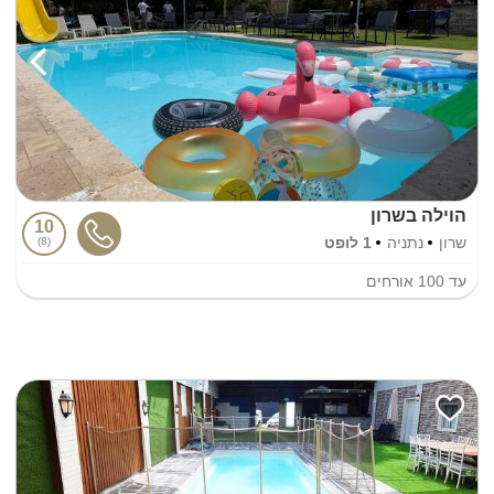
הוילה בשרון
10
שרון
נתניה
1 לופט
8
עד
100
אורחים