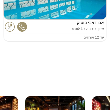
אבו דאבי בוטיק
10
שרון
נתניה
1 לופט
7
עד
12
אורחים