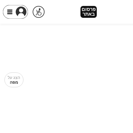
פרסום
באתר
הצג על
מפה