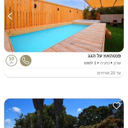
פנטהאוז על הגג
10
שרון
נתניה
1 לופט
4
עד
20
אורחים