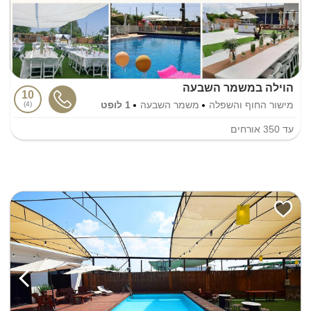
הוילה במשמר השבעה
10
מישור החוף והשפלה
משמר השבעה
1 לופט
4
עד
350
אורחים