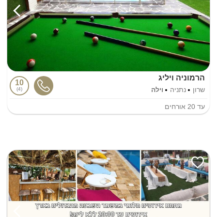
הרמוניה ויליג
10
שרון
נתניה
וילה
4
עד
20
אורחים