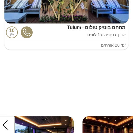
מתחם בוטיק טולום - Tulum
10
שרון
נתניה
1 לופט
6
עד
20
אורחים