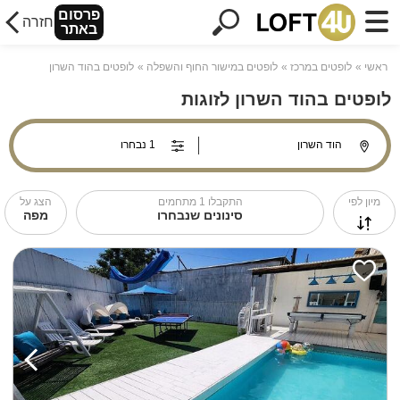
פרסום
חזרה
באתר
ראשי
לופטים במרכז
לופטים במישור החוף והשפלה
לופטים בהוד השרון
לופטים בהוד השרון לזוגות
מיון לפי
התקבלו
1
מתחמים
הצג על
סינונים שנבחרו
מפה