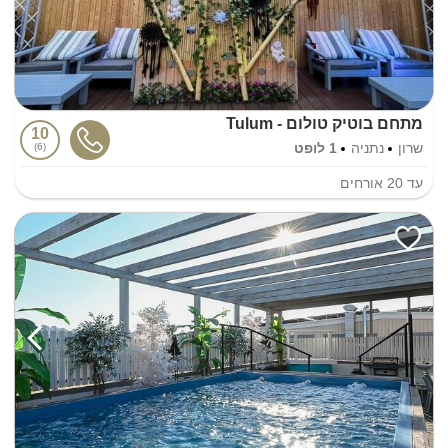
מתחם בוטיק טולום - Tulum
10
שרון
נתניה
1 לופט
6
עד
20
אורחים