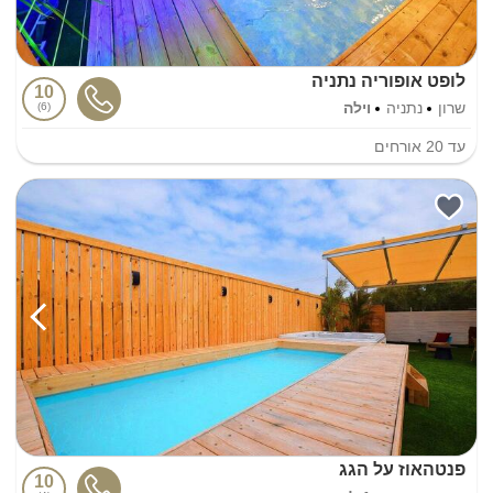
לופט אופוריה נתניה
10
שרון
נתניה
וילה
6
עד
20
אורחים
פנטהאוז על הגג
10