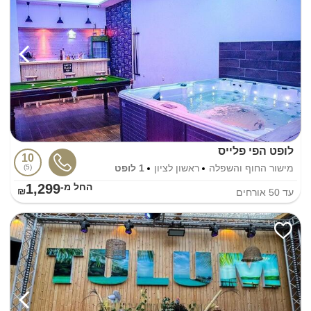
לופט הפי פלייס
10
מישור החוף והשפלה
ראשון לציון
1 לופט
5
1,299
החל מ-₪
עד
50
אורחים