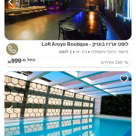
לופט ארויו בוטיק - Loft Aroyo Boutique
מישור החוף והשפלה
בת ים
1 לופט
999
החל מ-₪
עד
160
אורחים