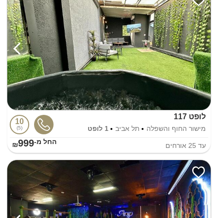
לופט 117
10
מישור החוף והשפלה
תל אביב
1 לופט
5
999
החל מ-₪
עד
25
אורחים