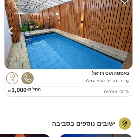
גאסטהאוס רויאל
10
קריות
קרית אתא
וילה
3
3,900
החל מ-₪
עד
20
אורחים
ישובים נוספים בסביבה