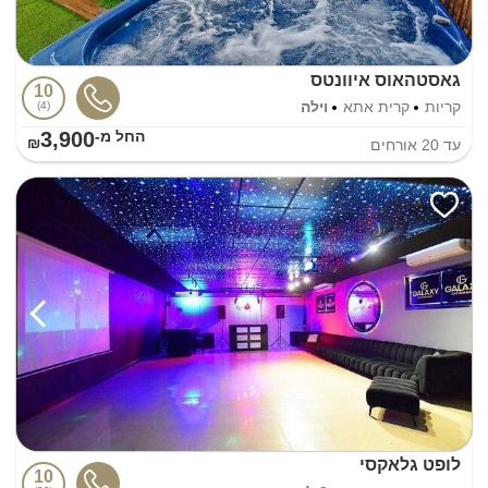
גאסטהאוס איוונטס
10
קריות
קרית אתא
וילה
4
3,900
החל מ-₪
עד
20
אורחים
לופט גלאקסי
10