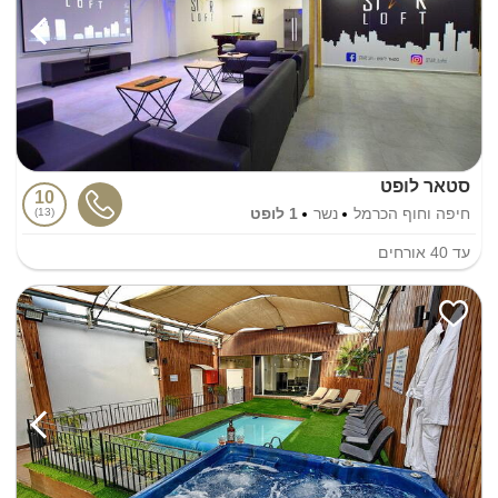
סטאר לופט
10
חיפה וחוף הכרמל
נשר
1 לופט
13
עד
40
אורחים