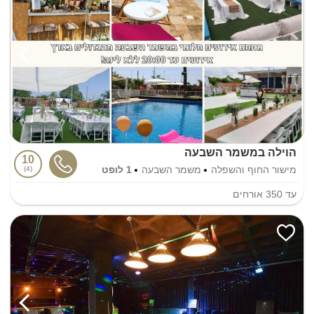
הוילה במשמר השבעה
10
מישור החוף והשפלה
משמר השבעה
1 לופט
4
עד
350
אורחים