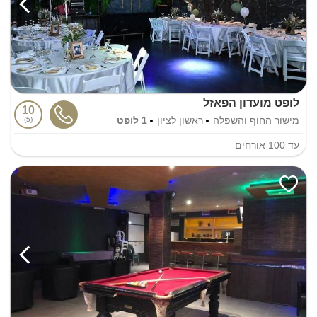
לופט מועדון הפאזל
10
מישור החוף והשפלה
ראשון לציון
1 לופט
5
עד
100
אורחים