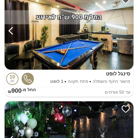
סינגל לופט
10
מישור החוף והשפלה
פתח תקווה
1 לופט
4
900
החל מ-₪
עד
50
אורחים