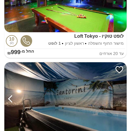
לופט טוקיו - Loft Tokyo
10
מישור החוף והשפלה
ראשון לציון
1 לופט
2
999
החל מ-₪
עד
20
אורחים