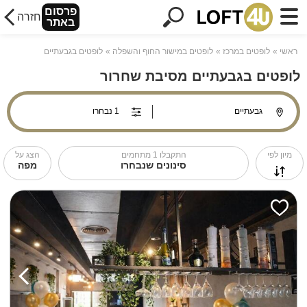
פרסום
חזרה
באתר
ראשי
לופטים במרכז
לופטים במישור החוף והשפלה
לופטים בגבעתיים
לופטים בגבעתיים מסיבת שחרור
מיון לפי
התקבלו
1
מתחמים
הצג על
סינונים שנבחרו
מפה