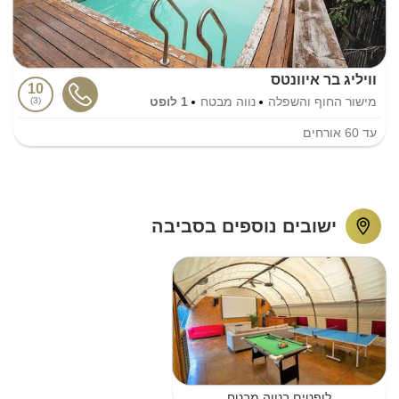
וויליג בר איוונטס
10
מישור החוף והשפלה
נווה מבטח
1 לופט
3
עד
60
אורחים
ישובים נוספים בסביבה
לופטים בנווה מבטח