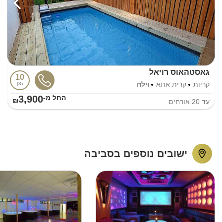
גאסטהאוס רויאל
10
קריות
קרית אתא
וילה
3
3,900
החל מ-₪
עד
20
אורחים
ישובים נוספים בסביבה