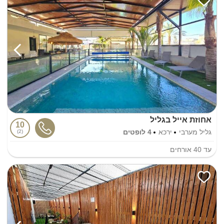
אחוזת אייל בגליל
10
גליל מערבי
ירכא
4 לופטים
2
עד
40
אורחים