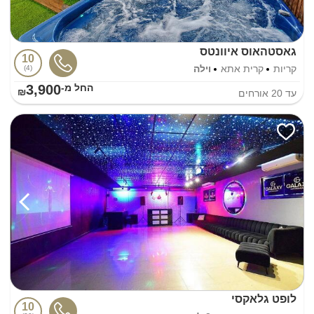
גאסטהאוס איוונטס
10
קריות
קרית אתא
וילה
4
3,900
החל מ-₪
עד
20
אורחים
לופט גלאקסי
10