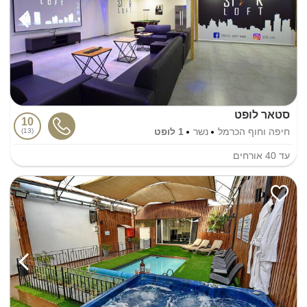
סטאר לופט
10
חיפה וחוף הכרמל
נשר
1 לופט
13
עד
40
אורחים