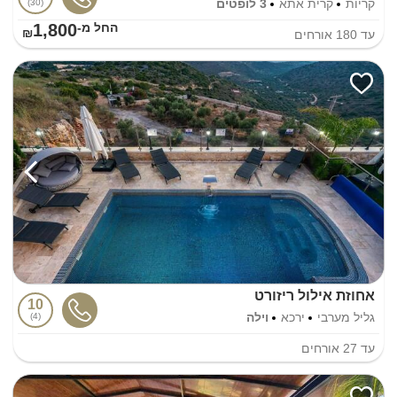
קריות
קרית אתא
3 לופטים
30
1,800
החל מ-₪
עד
180
אורחים
אחוזת אילול ריזורט
10
גליל מערבי
ירכא
וילה
4
עד
27
אורחים