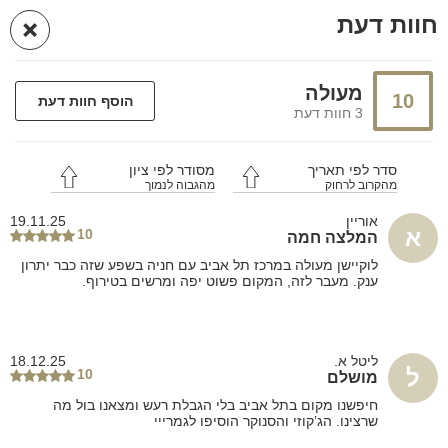
פרסום
חוות דעת
חזרה
באתר
ראשי
לופטים במרכז
לופטים במישור החוף והשפלה
לופטים בתל אביב
מעולה
10
הוסף חוות דעת
דרים סוויט | Dream Suite TLV
3 חוות דעת
תל אביב
לופט
Whatsapp
סדר לפי תאריך
מסודר לפי ציון
מהקרוב לרחוק
מהגבוה לנמוך
אוריין
19.11.25
א
10
המלצה חמה
לוקיישן מעולה במרכז תל אביב עם חניה בשפע שזה כבר יתרון
ענק. מעבר לזה, המקום פשוט יפה ומרשים בטירוף.
ליטל א.
18.12.25
ל
10
מושלם
חיפשנו מקום בתל אביב בלי הגבלת רעש ומצאנו בול מה
שרצינו. הג’קוזי והסנוקר הוסיפו לגמרייי
24