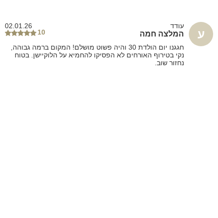
תמונות
עודד
02.01.26
ע
10
המלצה חמה
חגגנו יום הולדת 30 והיה פשוט מושלם! המקום ברמה גבוהה,
נקי בטירוף האורחים לא הפסיקו להחמיא על הלוקיישן. בטוח
נחזור שוב.
גלריה כללית
סנוקר וג'קוזי
חדר
5
6
13
שיתוף
מפה
ניווט
אהבתי
דרים סוויט | Dream Suite TLV
מידע נוסף
יחידה אחת
ביחידה 1 חדרי שינה
עד 40 אורחים